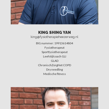
KING SHING YAN
king@fysiotherapieheezerweg.nl
BIG nummer: 19913614804
Fysiotherapeut
Sportfysiotherapeut
Leefstijlcoach GLI
GLAD
ChronischZorgNet COPD
Dry needling
Medische fitness