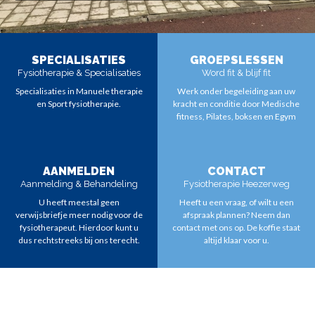
SPECIALISATIES
GROEPSLESSEN
Fysiotherapie & Specialisaties
Word fit & blijf fit
Specialisaties in Manuele therapie
Werk onder begeleiding aan uw
en Sport fysiotherapie.
kracht en conditie door Medische
fitness, Pilates, boksen en Egym
LEES MEER
LEES MEER
AANMELDEN
CONTACT
Aanmelding & Behandeling
Fysiotherapie Heezerweg
U heeft meestal geen
Heeft u een vraag, of wilt u een
verwijsbriefje meer nodig voor de
afspraak plannen? Neem dan
fysiotherapeut. Hierdoor kunt u
contact met ons op. De koffie staat
dus rechtstreeks bij ons terecht.
altijd klaar voor u.
LEES MEER
CONTACT