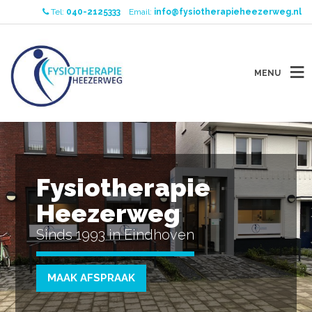
Tel:
040-2125333
Email:
info@fysiotherapieheezerweg.nl
MENU
Fysiotherapie
Heezerweg
Sinds 1993 in Eindhoven
MAAK AFSPRAAK