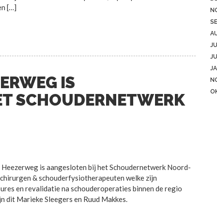
n […]
N
S
A
JU
JU
JA
ZERWEG IS
N
O
HET SCHOUDERNETWERK
Heezerweg is aangesloten bij het Schoudernetwerk Noord-
chirurgen & schouderfysiotherapeuten welke zijn
ures en revalidatie na schouderoperaties binnen de regio
n dit Marieke Sleegers en Ruud Makkes.