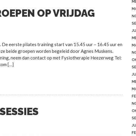
ME
M
ROEPEN OP VRIJDAG
N
S
JU
ME
. De eerste pilates training start van 15.45 uur – 16.45 uur en
M
 Deze beide groepen worden begeleid door Agnes Muskens.
N
aining, neem dan contact op met Fysiotherapie Heezerweg Tel:
O
kom […]
S
JU
ME
M
FE
N
SESSIES
O
S
JU
FE