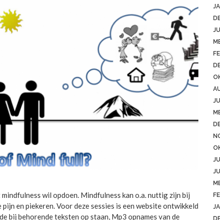
JA
D
JU
ME
FE
D
O
A
JU
ME
D
N
O
JU
JU
ME
mindfulness wil opdoen. Mindfulness kan o.a. nuttig zijn bij
FE
pijn en piekeren. Voor deze sessies is een website ontwikkeld
JA
 de bij behorende teksten op staan, Mp3 opnames van de
D