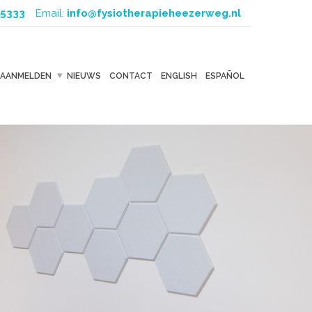
5333
Email:
info@fysiotherapieheezerweg.nl
AANMELDEN
NIEUWS
CONTACT
ENGLISH
ESPAÑOL