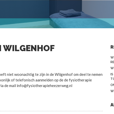
IN WILGENHOF
R
W
R
W
oeft niet woonachtig te zijn in de Wilgenhof om deel te nemen
IS
T
oonlijk of telefonisch aanmelden op de de fysiotherapie
via de mail info@fysiotherapieheezerweg.nl
O
W
A