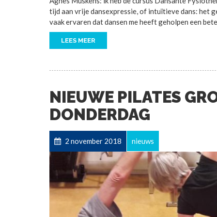
Agnes Muskens: ik heb de cursus Dansante Fysiotherap
tijd aan vrije dansexpressie, of intuïtieve dans: het g
vaak ervaren dat dansen me heeft geholpen een beter
LEES MEER
NIEUWE PILATES GRO
DONDERDAG
2 november 2018
nieuws