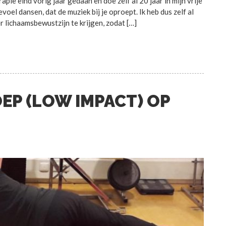
ie eind vorig jaar gedaan en doe zelf al 20 jaar in mijn vrije
evoel dansen, dat de muziek bij je oproept. Ik heb dus zelf al
 lichaamsbewustzijn te krijgen, zodat […]
EP (LOW IMPACT) OP