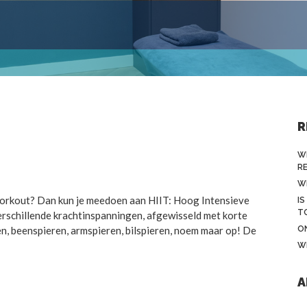
R
W
R
W
 workout? Dan kun je meedoen aan HIIT: Hoog Intensieve
IS
T
erschillende krachtinspanningen, afgewisseld met korte
ren, beenspieren, armspieren, bilspieren, noem maar op! De
O
W
A