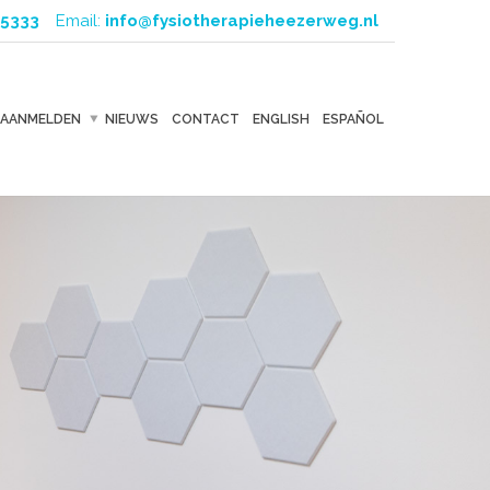
5333
Email:
info@fysiotherapieheezerweg.nl
AANMELDEN
NIEUWS
CONTACT
ENGLISH
ESPAÑOL