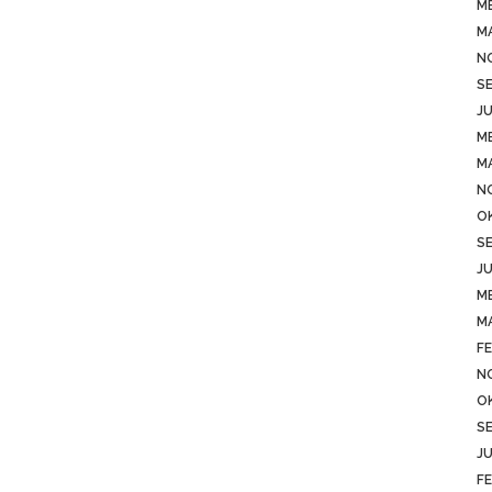
ME
M
N
S
JU
ME
M
N
O
S
JU
ME
M
FE
N
O
S
JU
FE