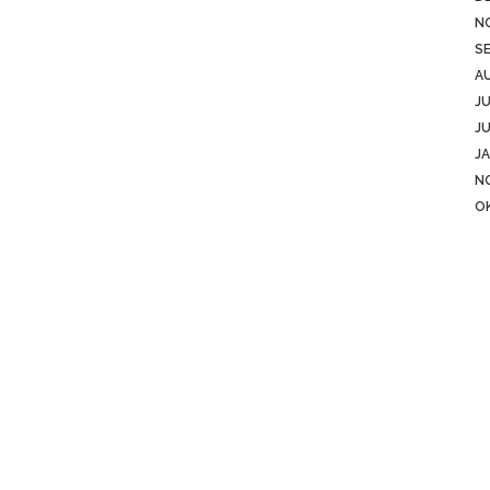
N
S
A
JU
JU
JA
N
O