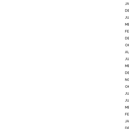
JA
D
JU
ME
FE
D
O
A
JU
ME
D
N
O
JU
JU
ME
FE
JA
D