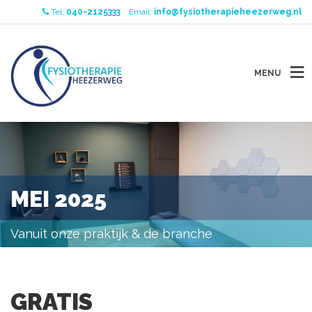
Tel:
040-2125333
Email:
info@fysiotherapieheezerweg.nl
MENU
MEI 2025
Vanuit onze praktijk & de branche
GRATIS