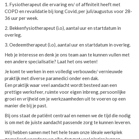
1. Fysiotherapeut die ervaring en/ of affiniteit heeft met
COPD en revalidatie bij long Covid, per juli/augustus voor 28-
36 uur per week.
2. Bekkenfysiotherapeut (i.o), aantal uur en startdatum in
overleg.
3. Oedeemtherapeut (i.o), aantal uur en startdatum in overleg.
Heb je interesse en denk je ons team aan te kunnen vullen met
een andere specialisatie? Laat het ons weten!
Je komt te werken in een volledig verbouwde/ vernieuwde
praktijk met diverse paramedici onder een dak.
Een praktijk waar veel aandacht wordt besteed aan een
prettige werksfeer, ruimte voor eigen inbreng, persoonlijke
groei en vrijheid om je werkzaamheden uit te voeren op een
manier die bij je past.
Bij ons staat de patiënt centraal en nemen we de tijd die nodig
is om met de juiste aandacht passende zorg te kunnen leveren.
Wij hebben samen met het hele team onze ideale werkplek
gecreëerd waardoor we elke dag met veel plezier kunnen