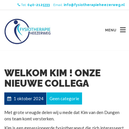
Tel:
040-2125333
Email:
info@fysiotherapieheezerweg.nl
MENU
WELKOM KIM ! ONZE
NIEUWE COLLEGA
1 oktober 2024
Geen categorie
Met grote vreugde delen wij u mede dat Kim van den Dungen
ons team komt versterken.
Kim is een gepassioneerde fysiotherapeut die zich interesseert