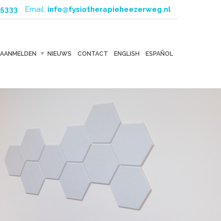
5333
Email:
info@fysiotherapieheezerweg.nl
AANMELDEN
NIEUWS
CONTACT
ENGLISH
ESPAÑOL