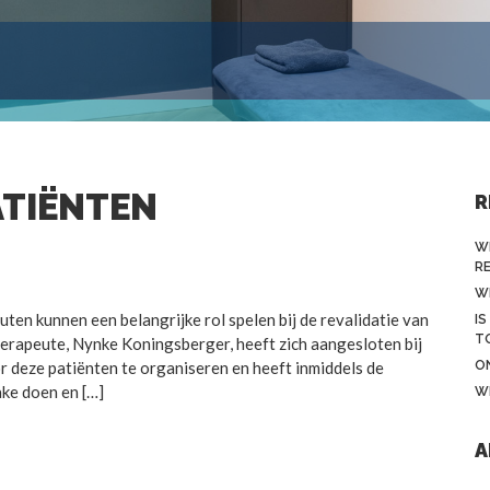
ATIËNTEN
R
W
R
W
n kunnen een belangrijke rol spelen bij de revalidatie van
IS
T
rapeute, Nynke Koningsberger, heeft zich aangesloten bij
r deze patiënten te organiseren en heeft inmiddels de
O
ake doen en […]
W
A