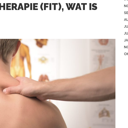
ERAPIE (FIT), WAT IS
N
S
A
JU
JU
JA
N
O