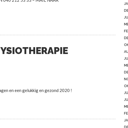
JA
D
JU
ME
FE
D
O
FYSIOTHERAPIE
A
JU
ME
D
N
O
agen en een gelukkig en gezond 2020 !
JU
JU
ME
FE
JA
D