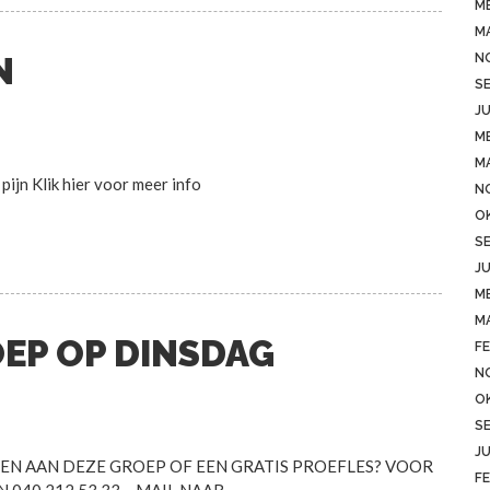
ME
M
N
N
S
JU
ME
M
pijn Klik hier voor meer info
N
O
S
JU
ME
M
OEP OP DINSDAG
FE
N
O
S
JU
MEN AAN DEZE GROEP OF EEN GRATIS PROEFLES? VOOR
FE
040 212 53 33 – MAIL NAAR